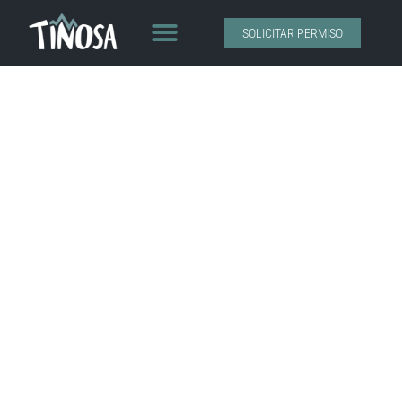
SOLICITAR PERMISO
1.570 msnm - - -
Siente la
Tiñosa
Bienvenido a la web del Pico de la Tiñosa, el
punto más alto de la provincia de Córdoba.
Adéntrate en su patrimonio natural y
paisajístico, conoce su rica biodiversidad y