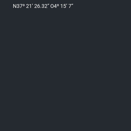
N37º 21’ 26.32” O4º 15’ 7”